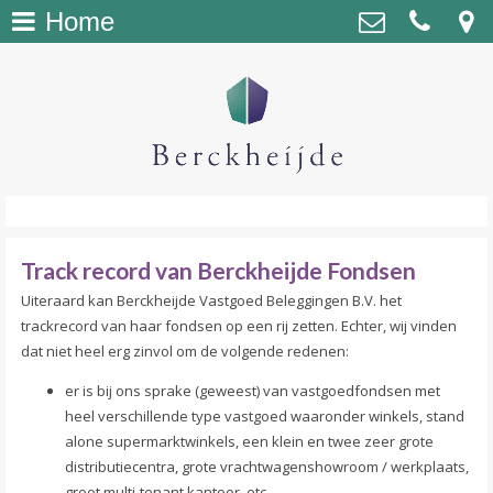
Home
Home
>
Berckheijde Vastgoed Beleggingen
Kapteynstraat 1, 2201 BB Noordwijk
Over Berckheijde
>
matthijsdenos@berckheijde.nl
Managing Partner
>
Beleggingen
>
Track record van Berckheijde Fondsen
Contact
>
Uiteraard kan Berckheijde Vastgoed Beleggingen B.V. het
trackrecord van haar fondsen op een rij zetten. Echter, wij vinden
dat niet heel erg zinvol om de volgende redenen:
er is bij ons sprake (geweest) van vastgoedfondsen met
heel verschillende type vastgoed waaronder winkels, stand
alone supermarktwinkels, een klein en twee zeer grote
distributiecentra, grote vrachtwagenshowroom / werkplaats,
groot multi-tenant kantoor, etc.