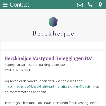
Contact
Home
>
Berckheijde Vastgoed Beleggingen
Kapteynstraat 1, 2201 BB Noordwijk
Over Berckheijde
>
matthijsdenos@berckheijde.nl
Managing Partner
>
Beleggingen
>
Berckheijde Vastgoed Beleggingen B.V.
Contact
>
Kapteynstraat 1, SBIC I - Building, suite 220
2201 BB Noordwijk
Wij geven er de voorkeur aan dat u via een e-mail aan
matthijsdenos
@berckheijde.nl
met
ajj.veldman@basis.nl
op
c.c. contact met ons opneemt.
In noodgevallen kunt u ook naar Basis Bedrijfshuisvesting Leiden